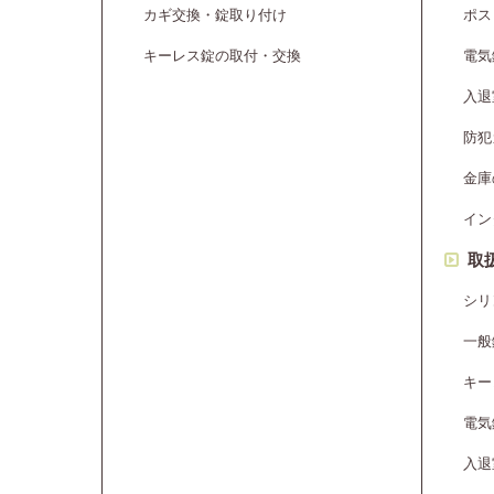
カギ交換・錠取り付け
ポス
キーレス錠の取付・交換
電気
入退
防犯
金庫
イン
取
シリ
一般
キー
電気
入退