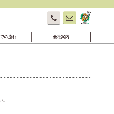
での流れ
会社案内
い。