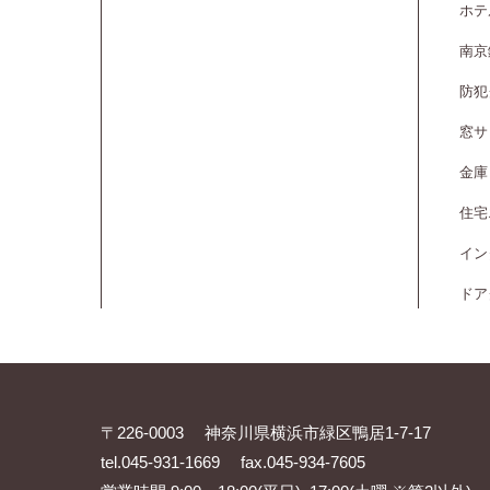
ホテ
南京
防犯
窓サ
金庫
住宅
イン
ドア
〒226-0003 神奈川県横浜市緑区鴨居1-7-17
tel.045-931-1669 fax.045-934-7605